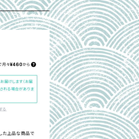
¥460
で
月々
から
にお届けします（お届
加される場合がありま
する
した上品な商品で