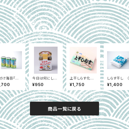
付け海苔『渥
今日は何にしら
上干しらす化粧
しらす干し 
半島のり』3個
す？ガーリック～
箱 （冷蔵）
凍）
,700
¥950
¥1,750
¥1,400
ット
しらすのオリーブ
オイル漬け～
商品一覧に戻る