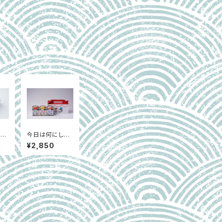
（冷
今日は何にしら
す？～しらすのオ
¥2,850
リーブオイル漬
け～ 3種詰め
合わせ