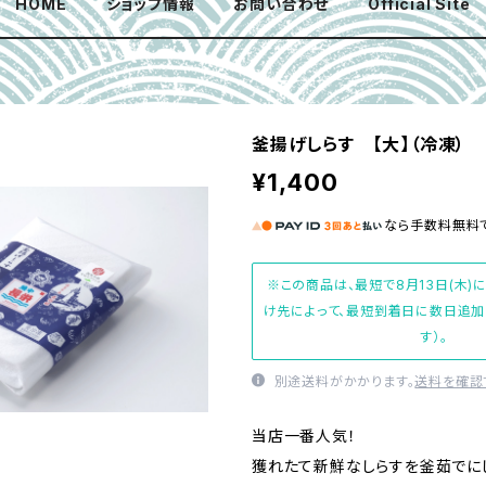
HOME
ショップ情報
お問い合わせ
Official Site
釜揚げしらす 【大】（冷凍）
¥1,400
なら
手数料無料
※この商品は、最短で8月13日(木)
け先によって、最短到着日に数日追
す）。
別途送料がかかります。
送料を確認
当店一番人気！
獲れたて新鮮なしらすを釜茹でに