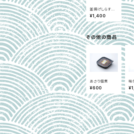
釜揚げしらす
【大】（冷凍）
¥1,400
その他の商品
あさり佃煮
味
美
¥600
¥1
セ