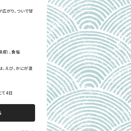
が広がり、ついで甘
知県産）、食塩
は、えび、かにが混
にて4日
る