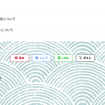
法について
法について
保存
シェア
LINE
ポスト
品